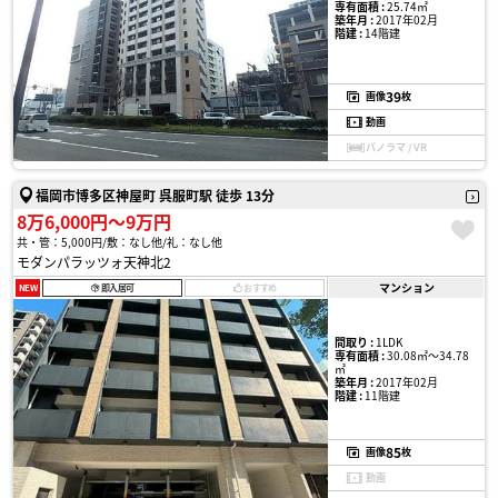
専有面積 :
25.74㎡
築年月 :
2017年02月
階建 :
14階建
39
画像
枚
動画
パノラマ / VR
福岡市博多区神屋町 呉服町駅 徒歩 13分
8万6,000円〜9万円
共・管：5,000円
敷：なし他
礼：なし他
モダンパラッツォ天神北2
マンション
NEW
即入居可
おすすめ
間取り :
1LDK
専有面積 :
30.08㎡〜34.78
㎡
築年月 :
2017年02月
階建 :
11階建
85
画像
枚
動画