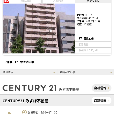
マンション
NEW
即入居可
おすすめ
間取り :
1LDK
専有面積 :
49.29㎡
築年月 :
2007年01月
階建 :
15階建
32
画像
枚
動画
パノラマ / VR
7
1〜7
件中、
件を表示中
会社情報
CENTURY21 みずほ不動産
店舗情報
営業時間 9:00～17：30