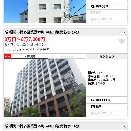
63
画像
枚
動画
パノラマ / VR
福岡市博多区築港本町 中洲川端駅 徒歩 14分
8万円〜8万7,000円
共・管：なし
敷：なし
礼：2ヶ月
エンクレストベイサイド通り
マンション
NEW
即入居可
おすすめ
間取り :
1K
専有面積 :
25.85㎡
築年月 :
2016年05月
階建 :
14階建
111
画像
枚
動画
パノラマ / VR
福岡市博多区築港本町 中洲川端駅 徒歩 14分