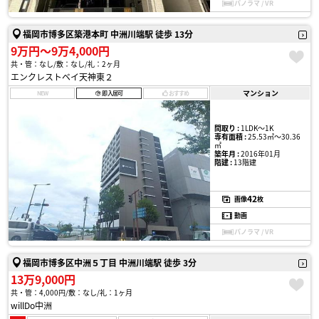
パノラマ / VR
福岡市博多区築港本町 中洲川端駅 徒歩 13分
9万円〜9万4,000円
共・管：なし
敷：なし
礼：2ヶ月
エンクレストベイ天神東２
マンション
NEW
即入居可
おすすめ
間取り :
1LDK〜1K
専有面積 :
25.53㎡〜30.36
㎡
築年月 :
2016年01月
階建 :
13階建
42
画像
枚
動画
パノラマ / VR
福岡市博多区中洲５丁目 中洲川端駅 徒歩 3分
13万9,000円
共・管：4,000円
敷：なし
礼：1ヶ月
willDo中洲