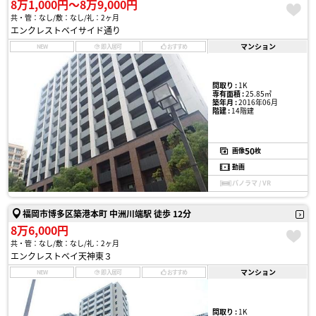
8万1,000円〜8万9,000円
共・管：なし
敷：なし
礼：2ヶ月
エンクレストベイサイド通り
マンション
NEW
即入居可
おすすめ
間取り :
1K
専有面積 :
25.85㎡
築年月 :
2016年06月
階建 :
14階建
50
画像
枚
動画
パノラマ / VR
福岡市博多区築港本町 中洲川端駅 徒歩 12分
8万6,000円
共・管：なし
敷：なし
礼：2ヶ月
エンクレストベイ天神東３
マンション
NEW
即入居可
おすすめ
間取り :
1K