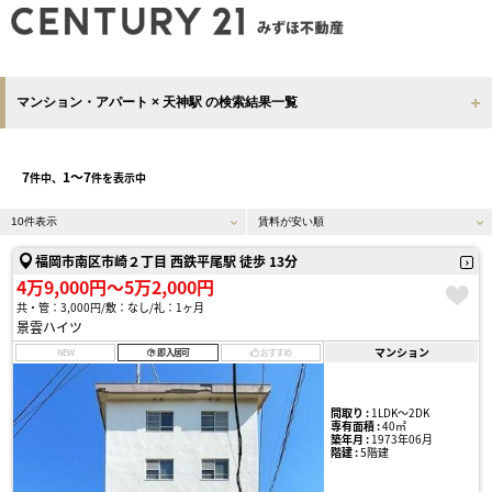
マンション・アパート × 天神駅 の検索結果一覧
7
1〜7
件中、
件を表示中
福岡市南区市崎２丁目 西鉄平尾駅 徒歩 13分
4万9,000円〜5万2,000円
共・管：3,000円
敷：なし
礼：1ヶ月
景雲ハイツ
マンション
NEW
即入居可
おすすめ
間取り :
1LDK〜2DK
専有面積 :
40㎡
築年月 :
1973年06月
階建 :
5階建