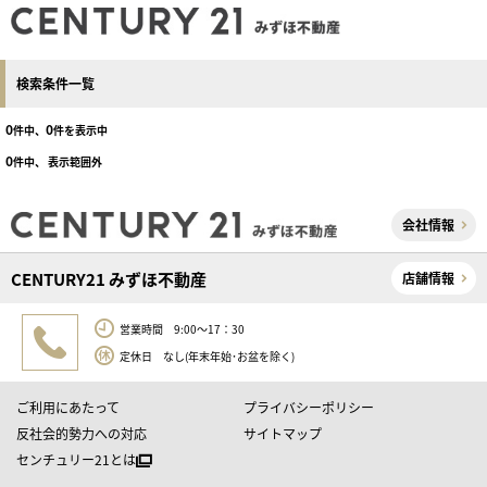
検索条件一覧
0
0
件中、
件を表示中
0
件中、 表示範囲外
会社情報
CENTURY21 みずほ不動産
店舗情報
営業時間 9:00～17：30
定休日 なし(年末年始･お盆を除く)
ご利用にあたって
プライバシーポリシー
反社会的勢力への対応
サイトマップ
センチュリー21とは