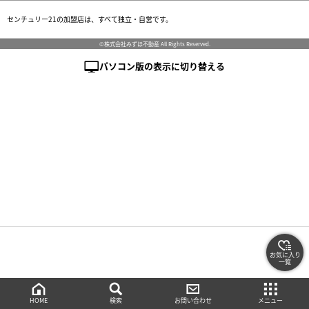
センチュリー21の加盟店は、すべて独立・自営です。
©株式会社みずほ不動産 All Rights Reserved.
パソコン版の表示に切り替える
お気に入り
一覧
絞り込み検索
メニュー
ご相談・お問い合わせ
HOME
検索
お問い合わせ
メニュー