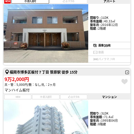
アパート
NEW
即入居可
おすすめ
間取り :
1LDK
専有面積 :
40.33㎡
築年月 :
2016年12月
階建 :
2階建
39
画像
枚
動画
パノラマ / VR
福岡市博多区板付７丁目 笹原駅 徒歩 15分
9万2,000円
共・管：5,000円
敷：なし
礼：2ヶ月
マンハイム板付
マンション
NEW
即入居可
おすすめ
間取り :
3LDK
専有面積 :
71.4㎡
築年月 :
1995年04月
階建 :
8階建