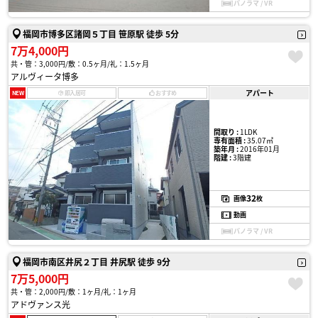
パノラマ / VR
福岡市博多区諸岡５丁目 笹原駅 徒歩 5分
7万4,000円
共・管：3,000円
敷：0.5ヶ月
礼：1.5ヶ月
アルヴィータ博多
アパート
NEW
即入居可
おすすめ
間取り :
1LDK
専有面積 :
35.07㎡
築年月 :
2016年01月
階建 :
3階建
32
画像
枚
動画
パノラマ / VR
福岡市南区井尻２丁目 井尻駅 徒歩 9分
7万5,000円
共・管：2,000円
敷：1ヶ月
礼：1ヶ月
アドヴァンス光