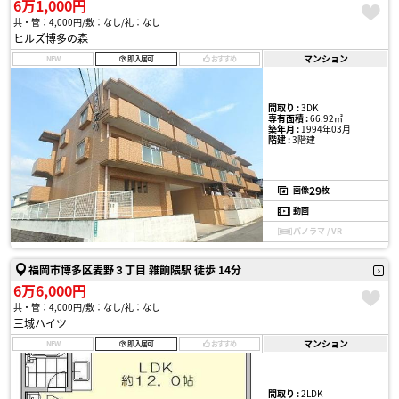
6万1,000円
共・管：4,000円
敷：なし
礼：なし
ヒルズ博多の森
マンション
NEW
即入居可
おすすめ
間取り :
3DK
専有面積 :
66.92㎡
築年月 :
1994年03月
階建 :
3階建
29
画像
枚
動画
パノラマ / VR
福岡市博多区麦野３丁目 雑餉隈駅 徒歩 14分
6万6,000円
共・管：4,000円
敷：なし
礼：なし
三城ハイツ
マンション
NEW
即入居可
おすすめ
間取り :
2LDK