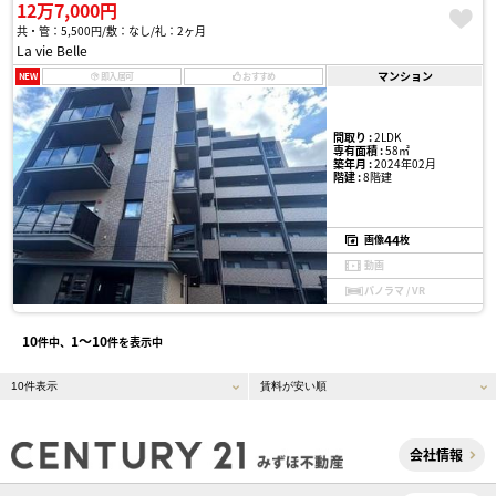
12万7,000円
共・管：5,500円
敷：なし
礼：2ヶ月
La vie Belle
マンション
NEW
即入居可
おすすめ
間取り :
2LDK
専有面積 :
58㎡
築年月 :
2024年02月
階建 :
8階建
44
画像
枚
動画
パノラマ / VR
10
1〜10
件中、
件を表示中
会社情報