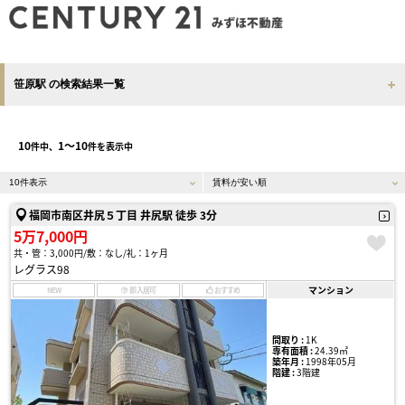
笹原駅 の検索結果一覧
10
1〜10
件中、
件を表示中
福岡市南区井尻５丁目 井尻駅 徒歩 3分
5万7,000円
共・管：3,000円
敷：なし
礼：1ヶ月
レグラス98
マンション
NEW
即入居可
おすすめ
間取り :
1K
専有面積 :
24.39㎡
築年月 :
1998年05月
階建 :
3階建