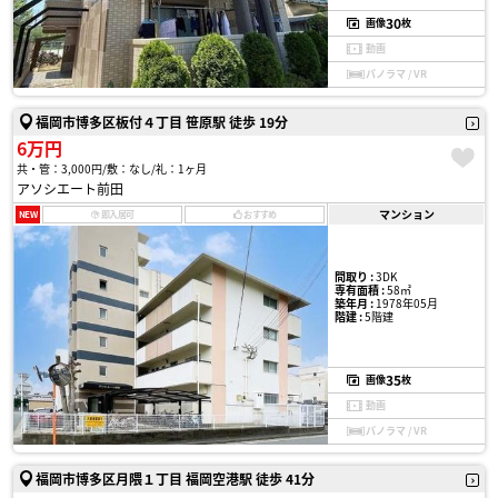
30
画像
枚
動画
パノラマ / VR
福岡市博多区板付４丁目 笹原駅 徒歩 19分
6万円
共・管：3,000円
敷：なし
礼：1ヶ月
アソシエート前田
マンション
NEW
即入居可
おすすめ
間取り :
3DK
専有面積 :
58㎡
築年月 :
1978年05月
階建 :
5階建
35
画像
枚
動画
パノラマ / VR
福岡市博多区月隈１丁目 福岡空港駅 徒歩 41分