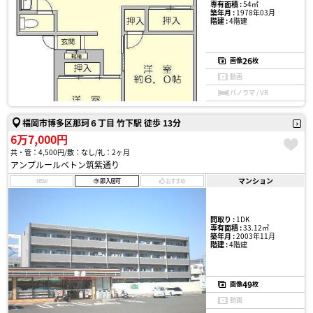
専有面積 :
54㎡
築年月 :
1978年03月
階建 :
4階建
26
画像
枚
動画
パノラマ / VR
福岡市博多区那珂６丁目 竹下駅 徒歩 13分
6万7,000円
共・管：4,500円
敷：なし
礼：2ヶ月
アンプルールベトン筑紫通り
マンション
NEW
即入居可
おすすめ
間取り :
1DK
専有面積 :
33.12㎡
築年月 :
2003年11月
階建 :
4階建
49
画像
枚
動画