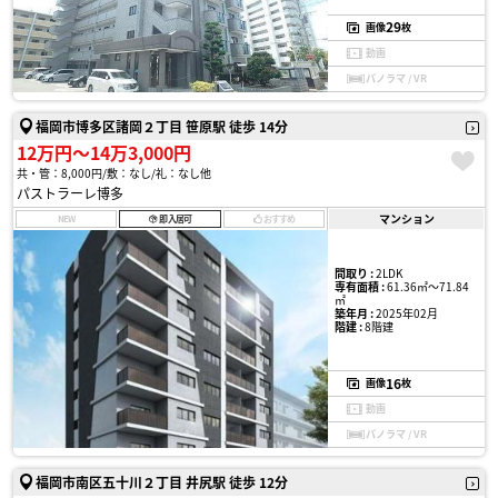
29
画像
枚
動画
パノラマ / VR
福岡市博多区諸岡２丁目 笹原駅 徒歩 14分
12万円〜14万3,000円
共・管：8,000円
敷：なし
礼：なし他
パストラーレ博多
マンション
NEW
即入居可
おすすめ
間取り :
2LDK
専有面積 :
61.36㎡〜71.84
㎡
築年月 :
2025年02月
階建 :
8階建
16
画像
枚
動画
パノラマ / VR
福岡市南区五十川２丁目 井尻駅 徒歩 12分