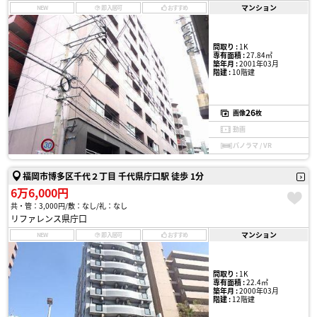
マンション
NEW
即入居可
おすすめ
間取り :
1K
専有面積 :
27.84㎡
築年月 :
2001年03月
階建 :
10階建
26
画像
枚
動画
パノラマ / VR
福岡市博多区千代２丁目 千代県庁口駅 徒歩 1分
6万6,000円
共・管：3,000円
敷：なし
礼：なし
リファレンス県庁口
マンション
NEW
即入居可
おすすめ
間取り :
1K
専有面積 :
22.4㎡
築年月 :
2000年03月
階建 :
12階建