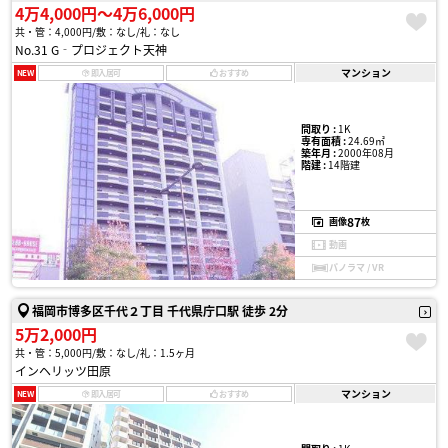
4万4,000円〜4万6,000円
共・管：4,000円
敷：なし
礼：なし
No.31 G‐プロジェクト天神
マンション
NEW
即入居可
おすすめ
間取り :
1K
専有面積 :
24.69㎡
築年月 :
2000年08月
階建 :
14階建
87
画像
枚
動画
パノラマ / VR
福岡市博多区千代２丁目 千代県庁口駅 徒歩 2分
5万2,000円
共・管：5,000円
敷：なし
礼：1.5ヶ月
インヘリッツ田原
マンション
NEW
即入居可
おすすめ