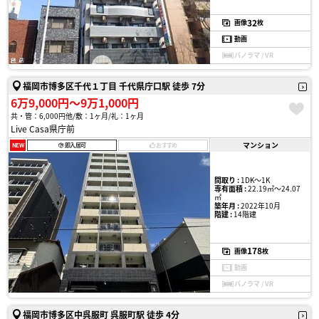
32
画像
枚
動画
パノラマ / VR
福岡市博多区千代１丁目 千代県庁口駅 徒歩 7分
6万9,000円〜9万1,000円
共・管：6,000円他
敷：1ヶ月
礼：1ヶ月
Live Casa県庁前
マンション
NEW
即入居可
おすすめ
間取り :
1DK〜1K
専有面積 :
22.19㎡〜24.07
㎡
築年月 :
2022年10月
階建 :
14階建
178
画像
枚
動画
パノラマ / VR
福岡市博多区中呉服町 呉服町駅 徒歩 4分