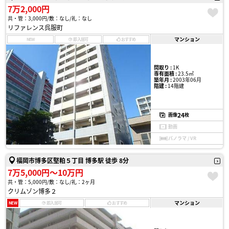
7万2,000円
共・管：3,000円
敷：なし
礼：なし
リファレンス呉服町
マンション
NEW
即入居可
おすすめ
間取り :
1K
専有面積 :
23.5㎡
築年月 :
2003年06月
階建 :
14階建
24
画像
枚
動画
パノラマ / VR
福岡市博多区堅粕５丁目 博多駅 徒歩 8分
7万5,000円〜10万円
共・管：5,000円
敷：なし
礼：2ヶ月
クリムゾン博多２
マンション
NEW
即入居可
おすすめ