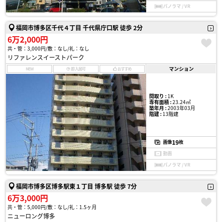
パノラマ / VR
福岡市博多区千代４丁目 千代県庁口駅 徒歩 2分
6万2,000円
共・管：3,000円
敷：なし
礼：なし
リファレンスイーストパーク
マンション
NEW
即入居可
おすすめ
間取り :
1K
専有面積 :
23.24㎡
築年月 :
2003年03月
階建 :
13階建
19
画像
枚
動画
パノラマ / VR
福岡市博多区博多駅東１丁目 博多駅 徒歩 7分
6万3,000円
共・管：5,000円
敷：なし
礼：1.5ヶ月
ニューロング博多