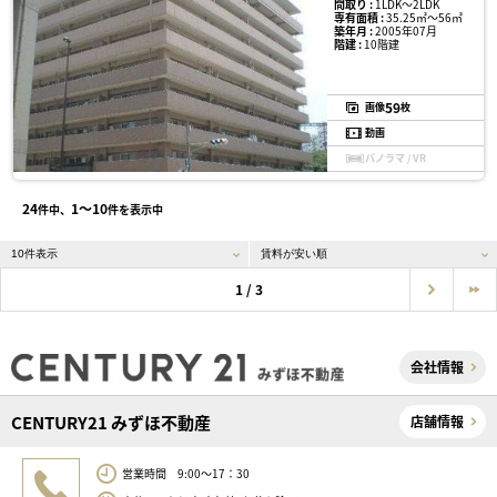
間取り :
1LDK〜2LDK
専有面積 :
35.25㎡〜56㎡
築年月 :
2005年07月
階建 :
10階建
59
画像
枚
動画
パノラマ / VR
24
1〜10
件中、
件を表示中
1 / 3
会社情報
CENTURY21 みずほ不動産
店舗情報
営業時間 9:00～17：30