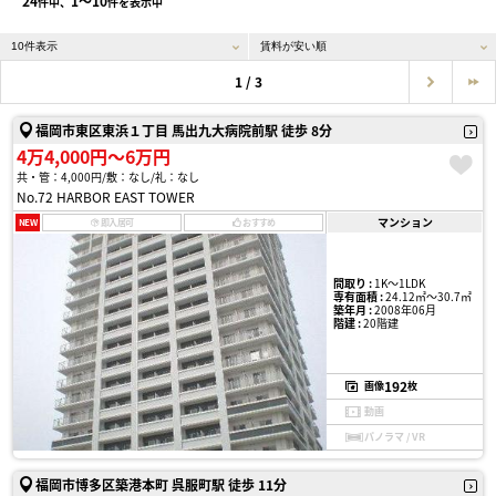
24
1〜10
件中、
件を表示中
1 / 3
福岡市東区東浜１丁目 馬出九大病院前駅 徒歩 8分
4万4,000円〜6万円
共・管：4,000円
敷：なし
礼：なし
No.72 HARBOR EAST TOWER
マンション
NEW
即入居可
おすすめ
間取り :
1K〜1LDK
専有面積 :
24.12㎡〜30.7㎡
築年月 :
2008年06月
階建 :
20階建
192
画像
枚
動画
パノラマ / VR
福岡市博多区築港本町 呉服町駅 徒歩 11分