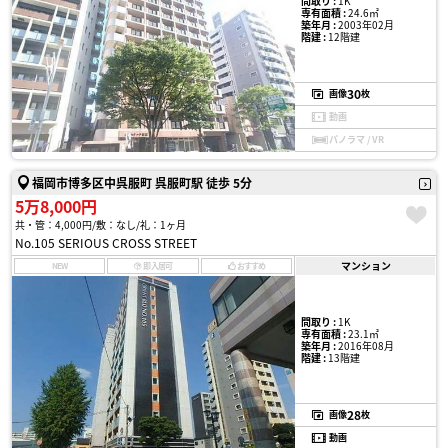
間取り :
1K
専有面積 :
24.6㎡
築年月 :
2003年02月
階建 :
12階建
30
画像
枚
動画
パノラマ / VR
福岡市博多区中呉服町 呉服町駅 徒歩 5分
5万8,000円
共・管：4,000円
敷：なし
礼：1ヶ月
No.105 SERIOUS CROSS STREET
マンション
NEW
即入居可
おすすめ
間取り :
1K
専有面積 :
23.1㎡
築年月 :
2016年08月
階建 :
13階建
28
画像
枚
動画